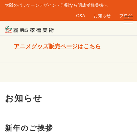
大阪のパッケージデザイン・印刷なら明成孝橋美術へ
Q&A
お知らせ
ブログ
togg
navi
アニメグッズ販売ページはこちら
お知らせ
新年のご挨拶